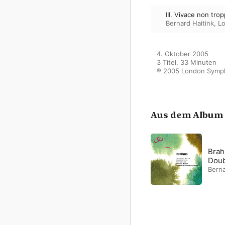
III. Vivace non tro
Bernard Haitink
,
L
4. Oktober 2005

3 Titel, 33 Minuten

℗ 2005 London Symph
Aus dem Album
Brah
Doub
Berna