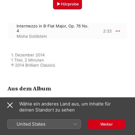
Hörprobe
Intermezzo in B-Flat Major, Op. 76 No.
4
2:33
Misha Goldstein
1. Dezember 2014

1 Titel, 2 Minuten

℗ 2014 Brilliant Classics
Aus dem Album
Wähle ein anderes Land aus, um Inhalte für
deinen Standort zu sehen
Liebestraum: Romantic Piano
Music
Misha Goldstein
United States
Weiter