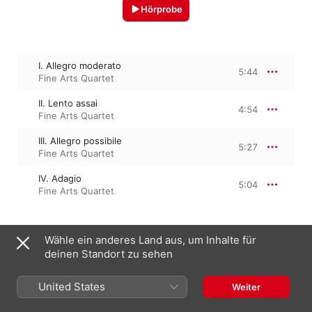
Hörprobe
I. Allegro moderato
5:44
Fine Arts Quartet
II. Lento assai
4:54
Fine Arts Quartet
III. Allegro possibile
5:27
Fine Arts Quartet
IV. Adagio
5:04
Fine Arts Quartet
Wähle ein anderes Land aus, um Inhalte für
1. Januar 1990

4 Titel, 21 Minuten

deinen Standort zu sehen
℗ 1990 Phoenix USA
United States
Weiter