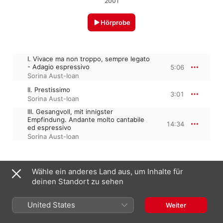
2001
Hörprobe
I. Vivace ma non troppo, sempre legato
- Adagio espressivo
5:06
Sorina Aust-Ioan
II. Prestissimo
3:01
Sorina Aust-Ioan
III. Gesangvoll, mit innigster
Empfindung. Andante molto cantabile
14:34
ed espressivo
Sorina Aust-Ioan
1. Mai 2001

Wähle ein anderes Land aus, um Inhalte für
3 Titel, 22 Minuten

deinen Standort zu sehen
℗ 2001 Sorina Aust-Ioan
United States
Weiter
Aus dem Album