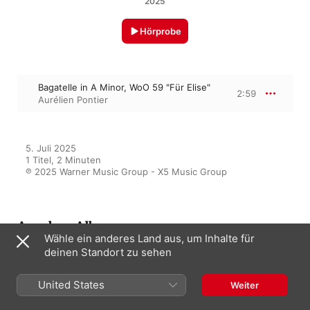
2025
Hörprobe
Bagatelle in A Minor, WoO 59 "Für Elise"
2:59
Aurélien Pontier
5. Juli 2025

1 Titel, 2 Minuten

℗ 2025 Warner Music Group - X5 Music Group
Aus dem Album
Wähle ein anderes Land aus, um Inhalte für
deinen Standort zu sehen
Summer Study & Chill Vibes
United States
Weiter
Verschiedene Interpret:innen