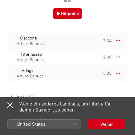
1997
Hörprobe
I. Ciaccona
7:04
Arturo Bonucci
II. Intermezzo
2:08
Arturo Bonucci
III. Adagio
5:33
Arturo Bonucci
6. Juni 1997

3 Titel, 14 Minuten

Wähle ein anderes Land aus, um Inhalte für
℗ 1997 Stradivarius
deinen Standort zu sehen
United States
Weiter
Aus dem Album