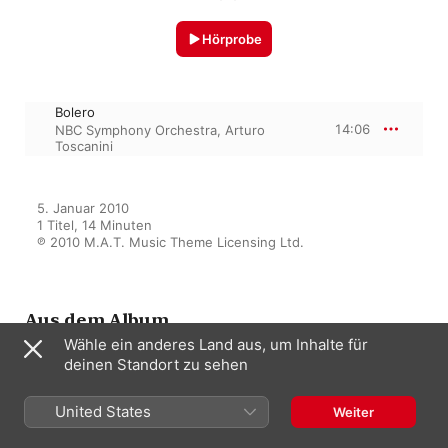
Hörprobe
Bolero
14:06
NBC Symphony Orchestra
,
Arturo
Toscanini
5. Januar 2010

1 Titel, 14 Minuten

℗ 2010 M.A.T. Music Theme Licensing Ltd.
Aus dem Album
Wähle ein anderes Land aus, um Inhalte für
deinen Standort zu sehen
Arturo Toscanini Vol. 5
United States
Weiter
Arturo Toscanini