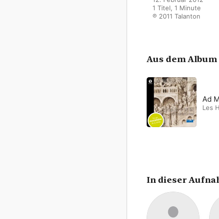
1 Titel, 1 Minute

℗ 2011 Talanton
Aus dem Album
Ad M
Les H
In dieser Aufn