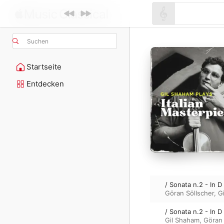
Suchen
Startseite
Entdecken
/ Sonata n.2 - In D
Göran Söllscher
,
G
/ Sonata n.2 - In 
Gil Shaham
,
Göran 