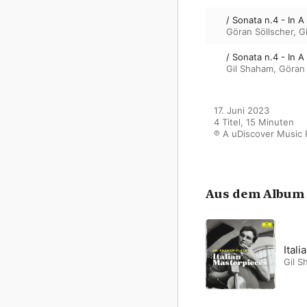
/ Sonata n.4 - In A
Göran Söllscher
,
G
/ Sonata n.4 - In 
Gil Shaham
,
Göran 
17. Juni 2023

4 Titel, 15 Minuten

℗ A uDiscover Music 
Aus dem Album
Itali
Gil 