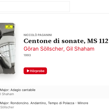
NICCOLÒ PAGANINI
Centone di sonate, MS 112
Göran Söllscher
,
Gil Shaham
1993
Hörprobe
 Major: Adagio cantabile
il Shaham
D Major: Rondoncino. Andantino, Tempo di Polacca - Minore
Söllscher