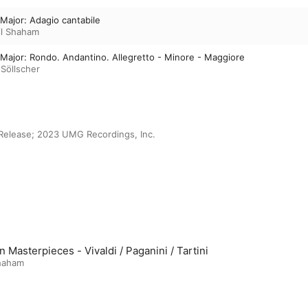
 Major: Adagio cantabile
il Shaham
A Major: Rondo. Andantino. Allegretto - Minore - Maggiore
Söllscher
Release; 2023 UMG Recordings, Inc.
an Masterpieces - Vivaldi / Paganini / Tartini
Shaham