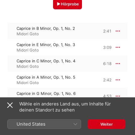
Hörprobe
Caprice in B Minor, Op. 1, No. 2
2:41
Midori Goto
Caprice in E Minor, Op. 1, No. 3
3:09
Midori Goto
Caprice in C Minor, Op. 1, No. 4
6:18
Midori Goto
Caprice in A Minor, Op. 1, No. 5
2:42
Midori Goto
Caprice in G Minor, Op. 1, No. 6
4:53
Midori Goto
Wähle ein anderes Land aus, um Inhalte für
deinen Standort zu sehen
Caprice in A Minor, Op. 1, No. 7
4:13
Midori Goto
United States
Weiter
Caprice in E-Flat Major, Op. 1, No. 8
3:01
Midori Goto