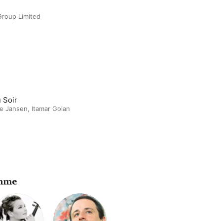
Group Limited
 Soir
ne Jansen
,
Itamar Golan
ahme