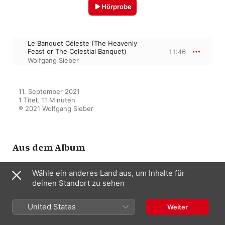
Hörprobe
Le Banquet Céleste (The Heavenly
Feast or The Celestial Banquet)
11:46
Wolfgang Sieber
11. September 2021

1 Titel, 11 Minuten

℗ 2021 Wolfgang Sieber
Aus dem Album
Wähle ein anderes Land aus, um Inhalte für
deinen Standort zu sehen
The Symphonic Organ 3: Olivier
Messiaen
Wolfgang Sieber
United States
Weiter