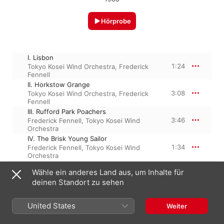
Hörprobe
I. Lisbon
1:24
Tokyo Kosei Wind Orchestra
,
Frederick
Fennell
II. Horkstow Grange
3:08
Tokyo Kosei Wind Orchestra
,
Frederick
Fennell
III. Rufford Park Poachers
3:46
Frederick Fennell
,
Tokyo Kosei Wind
Orchestra
IV. The Brisk Young Sailor
1:34
Frederick Fennell
,
Tokyo Kosei Wind
Orchestra
V. Lord Melbourne
Wähle ein anderes Land aus, um Inhalte für
3:17
Tokyo Kosei Wind Orchestra
,
Frederick
deinen Standort zu sehen
Fennell
VI. The Lost Lady Found
2:24
Tokyo Kosei Wind Orchestra
,
Frederick
United States
Weiter
Fennell