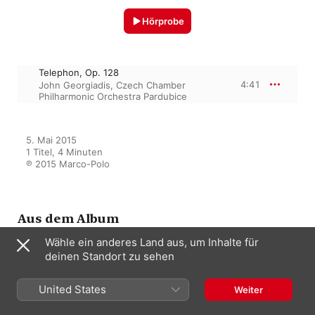
Hörprobe
Telephon, Op. 128
4:41
John Georgiadis
,
Czech Chamber
Philharmonic Orchestra Pardubice
5. Mai 2015

1 Titel, 4 Minuten

℗ 2015 Marco-Polo
Aus dem Album
Wähle ein anderes Land aus, um Inhalte für
deinen Standort zu sehen
Contemporaries of the Strauss
Family, Vol. 1
United States
John Georgiadis
,
Czech Chamber
Weiter
Philharmonic Orchestra Pardubice