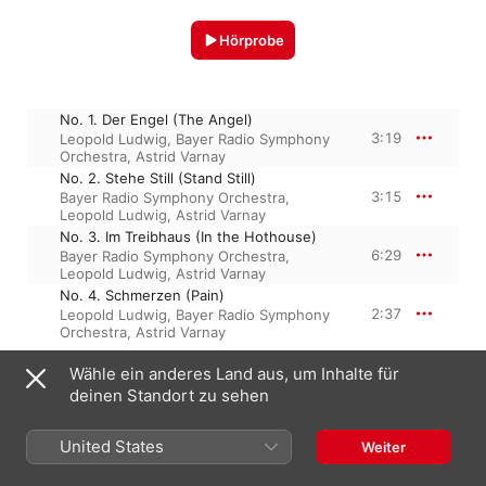
Hörprobe
No. 1. Der Engel (The Angel)
3:19
Leopold Ludwig
,
Bayer Radio Symphony
Orchestra
,
Astrid Varnay
No. 2. Stehe Still (Stand Still)
3:15
Bayer Radio Symphony Orchestra
,
Leopold Ludwig
,
Astrid Varnay
No. 3. Im Treibhaus (In the Hothouse)
6:29
Bayer Radio Symphony Orchestra
,
Leopold Ludwig
,
Astrid Varnay
No. 4. Schmerzen (Pain)
2:37
Leopold Ludwig
,
Bayer Radio Symphony
Orchestra
,
Astrid Varnay
Wähle ein anderes Land aus, um Inhalte für
deinen Standort zu sehen
1. Januar 2008

4 Titel, 15 Minuten

℗ 2008 Ars Produktion
United States
Weiter