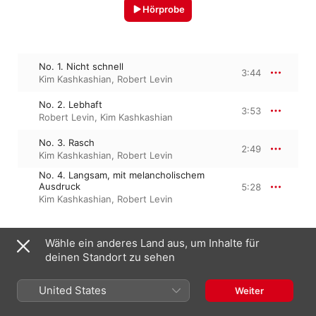
Hörprobe
No. 1. Nicht schnell
3:44
Kim Kashkashian
,
Robert Levin
No. 2. Lebhaft
3:53
Robert Levin
,
Kim Kashkashian
No. 3. Rasch
2:49
Kim Kashkashian
,
Robert Levin
No. 4. Langsam, mit melancholischem
Ausdruck
5:28
Kim Kashkashian
,
Robert Levin
Wähle ein anderes Land aus, um Inhalte für
15. September 1994

4 Titel, 15 Minuten

deinen Standort zu sehen
℗ 1995 ECM Records GmbH, under exclusive license to 
Deutsche Grammophon GmbH, Berlin
United States
Weiter