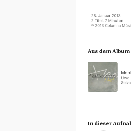
28. Januar 2013

2 Titel, 7 Minuten

℗ 2013 Columna Músi
Aus dem Album
Mont
Uwe
Selva
Simfò
Brot
Brass
Liceu
Barce
Elias
Camer
Lawr
In dieser Aufn