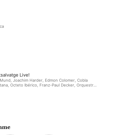
ca
salvatge Live!
 Mund
,
Joachim Harder
,
Edmon Colomer
,
Cobla
tana
,
Octeto Ibérico
,
Franz-Paul Decker
,
Orquestra
nica Del Vallès
,
Ernest Martínez Izquierdo
,
Salvador
ons
,
Jove Orquestra Simfònica de Münster
,
Gòtic
,
Orquestra Simfònica I Cor Del Gran Teatre Del
,
Jesús López-Cobos
,
Orquestra Simfònica de
lona i Nacional de Catalunya
,
Guerassim Voronkov
,
 Arizcuren
,
Cobla Sant Jordi - Ciutat de Barcelona
,
ata Mediterrània
,
Diversos Artistes
,
Lieder Càmera
,
ence Foster
,
Josep Pons
ahme