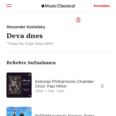
Anmelden
Startseite
Alexander Kastalsky
Deva dnes
Entdecken
“Today the Virgin Gives Birth”
Suchen
Beliebte Aufnahmen
Estonian Philharmonic Chamber
Choir, Paul Hillier
2006 · 1 Titel · 1 Min.
PaTRAM Institute Singers, Peter