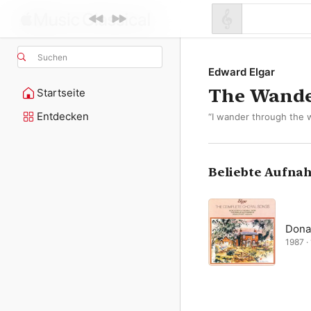
Suchen
Edward Elgar
The Wande
Startseite
Entdecken
“I wander through the 
Beliebte Aufna
Dona
1987 · 