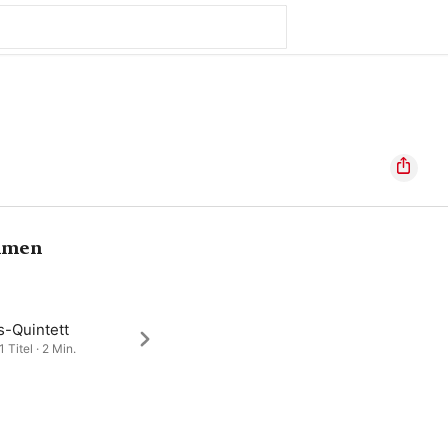
hmen
s-Quintett
1 Titel · 2 Min.