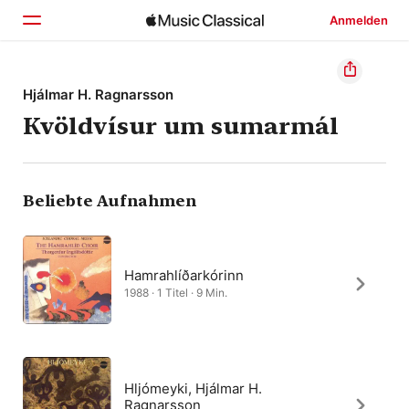
Anmelden
Startseite
Hjálmar H. Ragnarsson
Kvöldvísur um sumarmál
Entdecken
Suchen
Beliebte Aufnahmen
Hamrahlíðarkórinn
1988 · 1 Titel · 9 Min.
Hljómeyki, Hjálmar H.
Ragnarsson