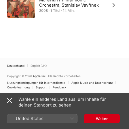
Orchestra, Stanislav Vavřínek
2008 · 1 Titel · 14 Min.
Deutschland
English (UK)
Copyright © 2026
Apple Inc.
Alle Rechte vorbehalten.
Nutzungsbedingungen für Internetdienste
Apple Music und Datenschutz
Cookie-Warnung
Support
Feedback
Wähle ein anderes Land aus, um Inhalte für
deinen Standort zu sehen
United States
Weiter