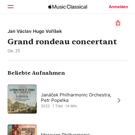
Anmelden
Startseite
Jan Václav Hugo Voříšek
Grand rondeau concertant
Entdecken
Op. 25
Suchen
Beliebte Aufnahmen
Janáček Philharmonic Orchestra,
Petr Popelka
2022 · 1 Titel · 14 Min.
Moravian Philharmonic