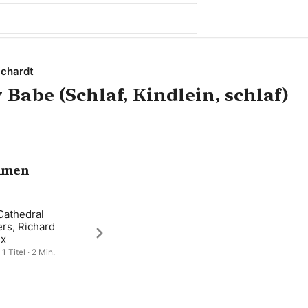
ichardt
 Babe (Schlaf, Kindlein, schlaf)
hmen
Cathedral
rs, Richard
lx
1 Titel · 2 Min.