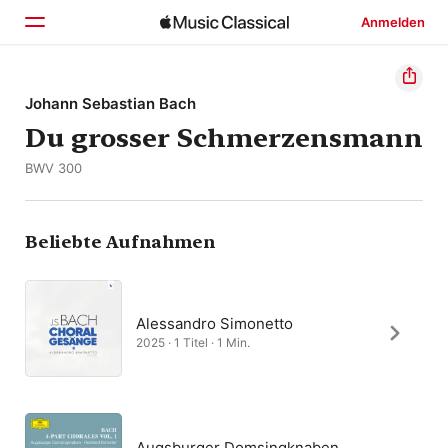
Anmelden
Startseite
Johann Sebastian Bach
Du grosser Schmerzensmann
Entdecken
BWV 300
Suchen
Beliebte Aufnahmen
Alessandro Simonetto
2025 · 1 Titel · 1 Min.
Augsburger Domsingknaben,