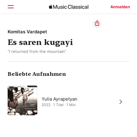
Anmelden
Startseite
Komitas Vardapet
Es saren kugayi
Entdecken
“I returned from the mountain”
Suchen
Beliebte Aufnahmen
Yulia Ayrapetyan
2022 · 1 Titel · 1 Min.