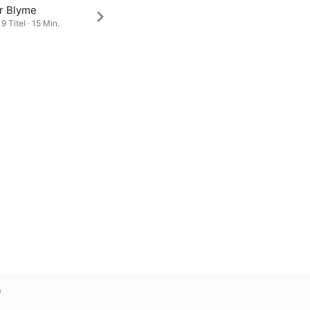
r Blyme
9 Titel · 15 Min.
)