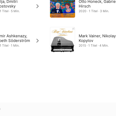
Ilja, Dmitri
Otto Honeck, Gabrie
ostovsky
Hirsch
1 Titel · 5 Min.
2020 · 1 Titel · 3 Min.
imir Ashkenazy,
Mark Vainer, Nikolay
abeth Söderström
Kopylov
1 Titel · 1 Min.
2015 · 1 Titel · 4 Min.
)