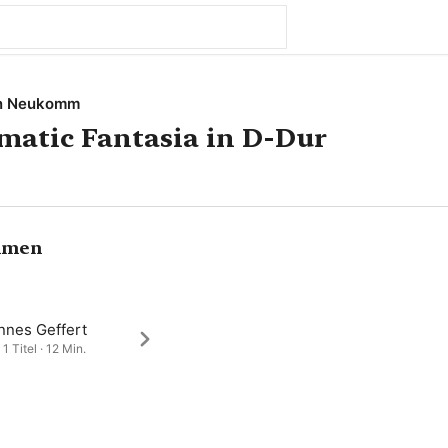
on Neukomm
matic Fantasia in D-Dur
hmen
nnes Geffert
1 Titel · 12 Min.