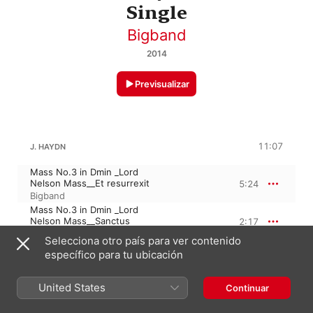
Single
Bigband
2014
Previsualizar
11:07
J. HAYDN
Mass No.3 in Dmin _Lord
Nelson Mass__Et resurrexit
5:24
Bigband
Mass No.3 in Dmin _Lord
Nelson Mass__Sanctus
2:17
Bigband
Selecciona otro país para ver contenido
Mass No.3 in Dmin _Lord
específico para tu ubicación
Nelson Mass__Benedictus
3:25
Bigband
United States
Continuar