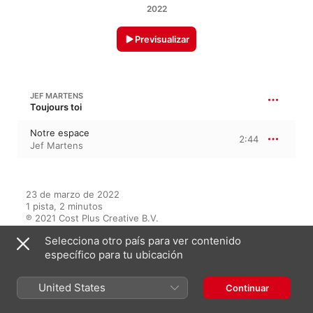
2022
Previsualizar
JEF MARTENS
Toujours toi
Notre espace
2:44
Jef Martens
23 de marzo de 2022

1 pista, 2 minutos

℗ 2021 Cost Plus Creative B.V.
Selecciona otro país para ver contenido
DISCOGRÁFICA
específico para tu ubicación
Cost Plus Creative
United States
Continuar
En este álbum