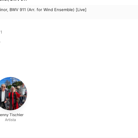
inor, BWV 911 (Arr. for Wind Ensemble) [Live]
1

r
enny Tischler
Artista