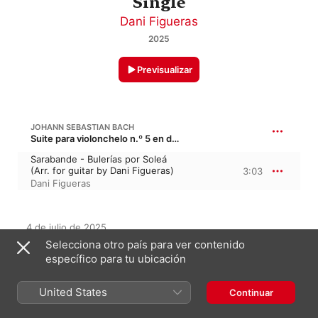
Single
Dani Figueras
2025
Previsualizar
JOHANN SEBASTIAN BACH
Suite para violonchelo n.º 5 en do menor, BWV 1011
Sarabande - Bulerías por Soleá
(Arr. for guitar by Dani Figueras)
3:03
Dani Figueras
4 de julio de 2025

1 pista, 3 minutos

Selecciona otro país para ver contenido
℗ 2025 Dani Figueras
específico para tu ubicación
United States
Continuar
En este álbum