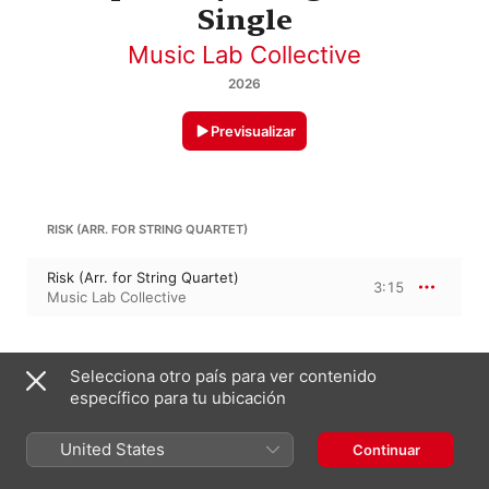
Single
Music Lab Collective
2026
Previsualizar
RISK (ARR. FOR STRING QUARTET)
Risk (Arr. for String Quartet)
3:15
Music Lab Collective
17 de abril de 2026

Selecciona otro país para ver contenido
1 pista, 3 minutos

específico para tu ubicación
℗ A Decca Records Release; 2026 Universal Music 
Operations Limited
United States
Continuar
DISCOGRÁFICA