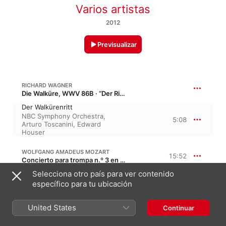
Varios artistas
2012
Previsualizar
RICHARD WAGNER
Die Walküre, WWV 86B · “Der Ring des Nibelungen”
Der Walkürenritt
NBC Symphony Orchestra
,
5:08
Arturo Toscanini
,
Edward
Houser
WOLFGANG AMADEUS MOZART
15:52
Concierto para trompa n.º 3 en mi bemol mayor, K. 447, KV 447
Selecciona otro país para ver contenido
I. Allegro
específico para tu ubicación
7:03
Philharmonia Orchestra
,
Herbert
von Karajan
,
Dennis Brain
II. Romance - larghetto
United States
Continuar
4:59
Philharmonia Orchestra
,
Herbert
von Karajan
,
Paris