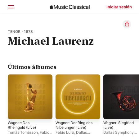
Iniciar sesión
Inicio
TENOR · 1978
Michael Laurenz
Explorar
Buscar
Últimos álbumes
Wagner: Das
Wagner: Der Ring des
Wagner: Siegfried
Rheingold (Live)
Nibelungen (Live)
(Live)
Tomás Tomásson
,
Fabio
Fabio Luisi
,
Dallas
Dallas Symphony
Luisi
,
Tamara Mumford
,
Symphony Orchestra
Orchestra
,
Fabio Lui