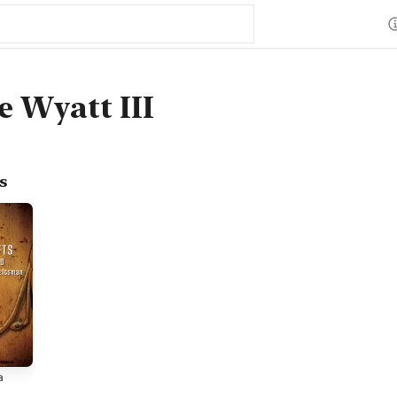
e Wyatt III
s
a