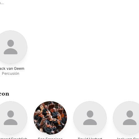
n
ack van Geem
Percusión
con