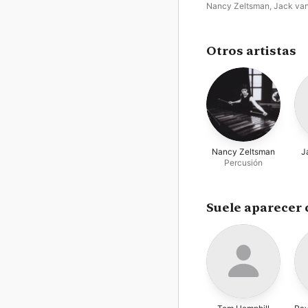
Nancy Zeltsman
,
Jack va
Geem
Otros artistas
Nancy Zeltsman
J
Percusión
Suele aparecer 