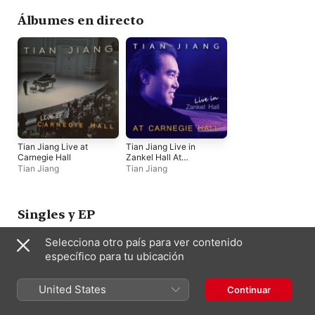
Álbumes en directo
Tian Jiang Live at
Tian Jiang Live in
Carnegie Hall
Zankel Hall At
Carnegie Hall
Tian Jiang
Tian Jiang
Singles y EP
Selecciona otro país para ver contenido
específico para tu ubicación
United States
Continuar