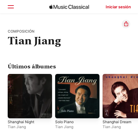
Iniciar sesión
Inicio
COMPOSICIÓN
Tian Jiang
Explorar
Buscar
Últimos álbumes
Shanghai Night
Solo Piano
Shanghai Dream
Tian Jiang
Tian Jiang
Tian Jiang