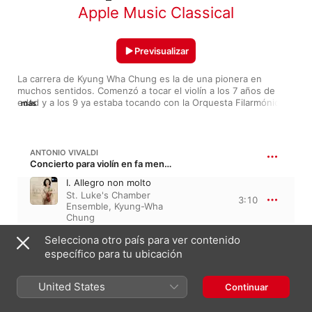
Apple Music Classical
Previsualizar
La carrera de Kyung Wha Chung es la de una pionera en 
muchos sentidos. Comenzó a tocar el violín a los 7 años de 
edad y a los 9 ya estaba tocando con la Orquesta Filarmónica 
más
de Seúl, y sus primeras grabaciones la catapultaron a un 
estrellato hasta entonces poco receptivo a las violinistas. Los 
motivos de su éxito son de peso: una técnica fulgurante, una 
musicalidad rigurosa y un temperamento apasionado. Ni la 
ANTONIO VIVALDI
lesión que la apartó unos años de la escena pública ha podido 
Concierto para violín en fa menor, Op. 8/4, RV 297 · “Invierno de Las Cuatro Estaciones”
disminuir el impacto de esta violinista prodigiosa. Estas 
I. Allegro non molto
majestuosas piezas muestran el porqué de su exitosa 
St. Luke's Chamber
trayectoria.
3:10
Ensemble
,
Kyung-Wha
Chung
Selecciona otro país para ver contenido
FELIX MENDELSSOHN
específico para tu ubicación
Concierto para violín en mi menor, Op. 64
I. Allegro molto
United States
appassionato
Continuar
Kyung-Wha Chung
,
12:07
Charles Dutoit
,