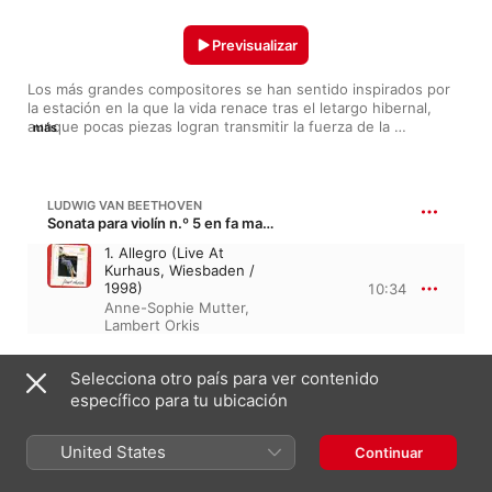
Previsualizar
Los más grandes compositores se han sentido inspirados por 
la estación en la que la vida renace tras el letargo hibernal, 
aunque pocas piezas logran transmitir la fuerza de la 
más
naturaleza en primavera como la emocionante voz de la 
soprano Dawn Upshaw interpretando a Górecki o las cristalinas 
melodías al piano de Double Edge. Junto a ellas, aquí hemos 
seleccionado algunas de las más interesantes.
LUDWIG VAN BEETHOVEN
Sonata para violín n.º 5 en fa mayor, Op. 24 · “Primavera”
1. Allegro (Live At
Kurhaus, Wiesbaden /
1998)
10:34
Anne-Sophie Mutter
,
Lambert Orkis
JOHANNES BRAHMS
Selecciona otro país para ver contenido
3 Intermezzi, Op. 117
específico para tu ubicación
No. 2 in B-Flat Minor
5:14
Khatia Buniatishvili
United States
Continuar