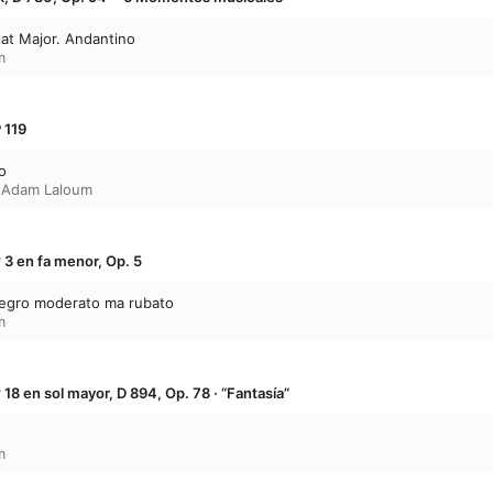
lat Major. Andantino
m
P 119
o
,
Adam Laloum
 3 en fa menor, Op. 5
llegro moderato ma rubato
m
 18 en sol mayor, D 894, Op. 78 · “Fantasía”
m