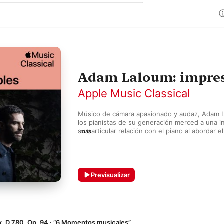
Adam Laloum: impres
Apple Music Classical
Músico de cámara apasionado y audaz, Adam L
los pianistas de su generación merced a una in
su particular relación con el piano al abordar el
más
clásicos. Ganador del prestigioso Concurso Int
Clara Haskil en 2009, con su obra Piano Conce
dio un paso más y se atrevió con alguna de la
complejas del músico romántico, algo que fue 
la crítica.
Previsualizar
 D 780, Op. 94 · “6 Momentos musicales”