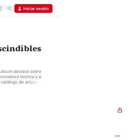
Iniciar sesión
cindibles
aloum destaca sobre 
novadora técnica y a 
 catálogo de artistas 
ernacional de Piano 
rtos en torno a Brahms 
s composiciones más 
vivamente elogiado por 