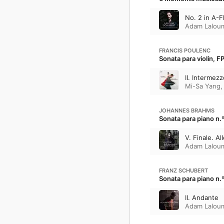
No. 2 in A-F
Adam Lalou
FRANCIS POULENC
Sonata para violín, F
II. Intermezz
Mi-Sa Yang
JOHANNES BRAHMS
Sonata para piano n.º
V. Finale. A
Adam Lalou
FRANZ SCHUBERT
Sonata para piano n.º
II. Andante
Adam Lalou