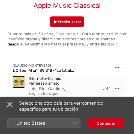
Apple Music Classical
Previsualizar
Durante más de 50 años, Gardiner y su Coro Monteverdi le han 
insuflado drama y dinamismo a obras corales que abarcan 
desde el Renacimiento hasta el presente, y entre las que se 
más
cuentan las Vísperas de Monteverdi, las Pasiones y Cantatas 
de Bach, la Missa Solemnis de Beethoven o el Requiem de 
Verdi. Con sus orquestas (los Solistas Barrocos Ingleses y la 
Orchestre Révolutionnaire et Romantique) lo ha explorado 
CLAUDIO MONTEVERDI
prácticamente todo, desde las sinfonías de Mozart y 
L'Orfeo, M xi1, SV 318 · “La fábula de Orfeo”
Beethoven hasta Berlioz o Brahms. Apasionado francófilo, 
Ritornello-Dal mio
también ha probado géneros más ligeros de la mano de 
Permesso amato
Chabrier u Offenbach.
5:44
John Eliot Gardiner
,
English Baroque
Soloists
Selecciona otro país para ver contenido
específico para tu ubicación
CLAUDIO MONTEVERDI
Vespro della Beata Vergine, SV 206 · “Vísperas de la beata virgen”
United States
Nisi Dominus a 10
Continuar
Monteverdi Choir
,
English Baroque