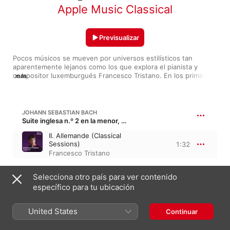
Apple Music Classical
Previsualizar
Pocos músicos se mueven por universos estilísticos tan 
aparentemente lejanos como los que explora el pianista y 
compositor luxemburgués Francesco Tristano. En los primeros 
más
años de su carrera, destacó como intérprete de Bach y 
Prokofiev, pero pronto dedicó sus esfuerzos en la 
composición. En 2016, exploró los ritmos de club en Surface 
Tension, y apenas un año después grabó una elegante 
JOHANN SEBASTIAN BACH
colección de piezas entre la concisión pop y las atmósferas 
Suite inglesa n.º 2 en la menor, BWV 807
etéreas en Piano Circle Songs. Desde entonces, su música 
II. Allemande (Classical
borra la frontera que separa a pioneros del techno de Detroit 
Sessions)
1:32
como Derrick May y Carl Craig de la tradición clásica.
Francesco Tristano
FRANCESCO TRISTANO
Selecciona otro país para ver contenido
Chi No Oto
específico para tu ubicación
Chi No Oto
2:25
United States
Francesco Tristano
Continuar