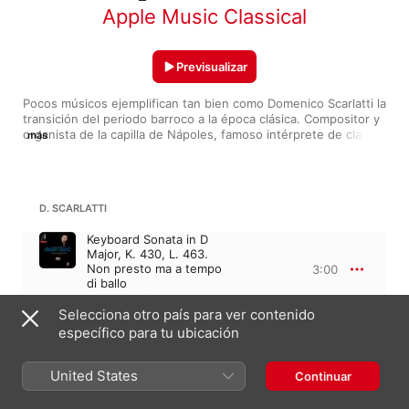
Apple Music Classical
Previsualizar
Pocos músicos ejemplifican tan bien como Domenico Scarlatti la 
transición del periodo barroco a la época clásica. Compositor y 
organista de la capilla de Nápoles, famoso intérprete de clave y 
más
amigo de Farinelli, el hijo de Alessandro Scarlatti fue un músico 
prolífico que contribuyó a fijar las formas clásicas con sus más 
de 500 gráciles sonatas. Sus majestuosas óperas y sus 
sublimes composiciones religiosas completan una obra llena de 
D. SCARLATTI
magia y encanto. Disfrútalas en todo su esplendor gracias a las 
magistrales interpretaciones que recoge esta lista.
Keyboard Sonata in D
Major, K. 430, L. 463.
Non presto ma a tempo
3:00
di ballo
Dejan Lazić
Selecciona otro país para ver contenido
específico para tu ubicación
DOMENICO SCARLATTI
Sonata para teclado en re menor, K. 1, Kk 1
United States
Continuar
Keyboard Sonata in D
Minor, Kk. 1
2:11
Mikhail Pletnev