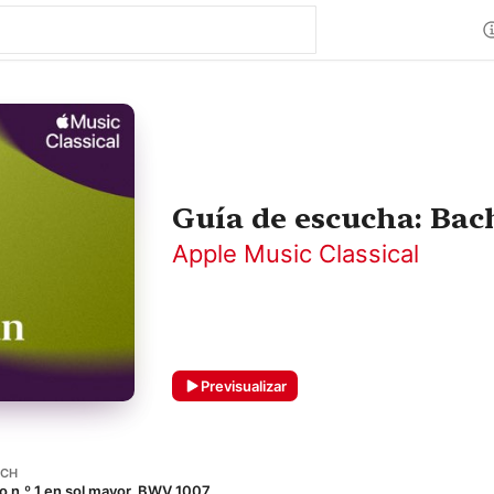
Guía de escucha: Bac
Apple Music Classical
Previsualizar
ACH
lo n.º 1 en sol mayor, BWV 1007