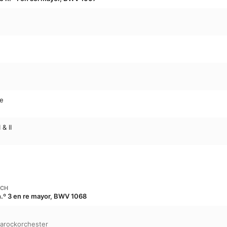
e
de
& II
ACH
n.º 3 en re mayor, BWV 1068
Barockorchester