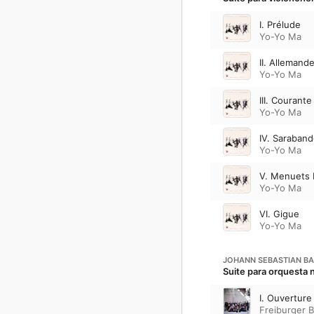
I. Prélude
Yo-Yo Ma
II. Allemand
Yo-Yo Ma
III. Courante
Yo-Yo Ma
IV. Saraban
Yo-Yo Ma
V. Menuets I 
Yo-Yo Ma
VI. Gigue
Yo-Yo Ma
JOHANN SEBASTIAN B
Suite para orquesta 
I. Ouverture
Freiburger 