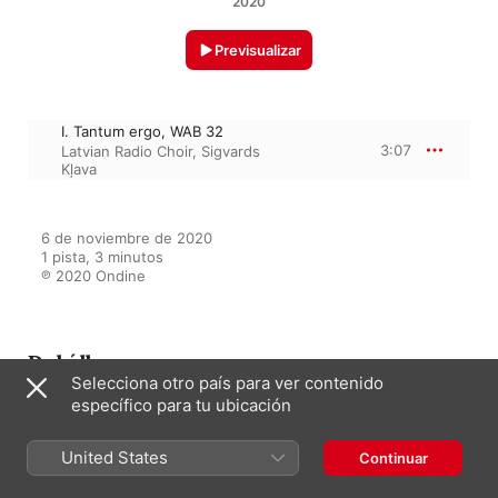
2020
Previsualizar
I. Tantum ergo, WAB 32
3:07
Latvian Radio Choir
,
Sigvards
Kļava
6 de noviembre de 2020

1 pista, 3 minutos

℗ 2020 Ondine
Del álbum
Selecciona otro país para ver contenido
específico para tu ubicación
Bruckner: Latin Motets
United States
Continuar
Sigvards Kļava
,
Latvian Radio Choir