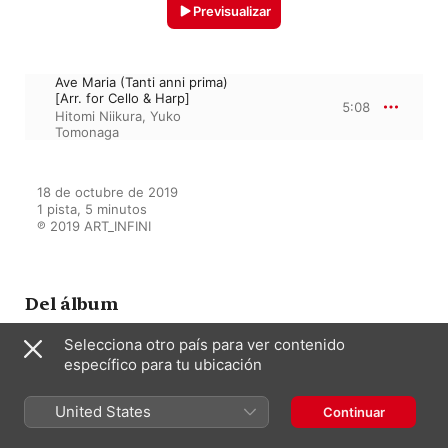
Previsualizar
Ave Maria (Tanti anni prima)
[Arr. for Cello & Harp]
5:08
Hitomi Niikura
,
Yuko
Tomonaga
18 de octubre de 2019

1 pista, 5 minutos

℗ 2019 ART_INFINI
Del álbum
Selecciona otro país para ver contenido
específico para tu ubicación
Saint-Saëns, Schubert &
Others: Works (Arr. for Cello &
Harp)
United States
Continuar
Hitomi Niikura
,
Yuko Tomonaga