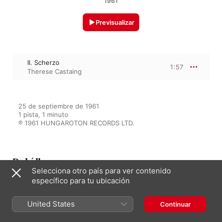
1961
Previsualizar
II. Scherzo
1:57
Therese Castaing
25 de septiembre de 1961

1 pista, 1 minuto

℗ 1961 HUNGAROTON RECORDS LTD.
Del álbum
Selecciona otro país para ver contenido
específico para tu ubicación
Nemzetközi Liszt - Bartók
Zongoraverseny 1961 - 2/3
United States
Continuar
(Hungaroton Classics)
Therese Castaing
,
Valentyin