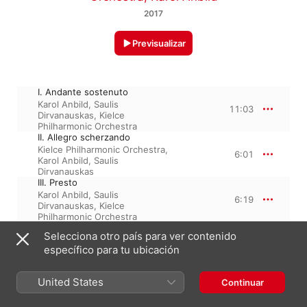
2017
Previsualizar
I. Andante sostenuto
Karol Anbild
,
Saulis
11:03
Dirvanauskas
,
Kielce
Philharmonic Orchestra
II. Allegro scherzando
Kielce Philharmonic Orchestra
,
6:01
Karol Anbild
,
Saulis
Dirvanauskas
III. Presto
Karol Anbild
,
Saulis
6:19
Dirvanauskas
,
Kielce
Philharmonic Orchestra
Selecciona otro país para ver contenido
específico para tu ubicación
2 de junio de 2017

3 pistas, 23 minutos

℗ 2017 Halidon/Musical Dorica/Battel/Balzaretti/Lanzetta
United States
Continuar