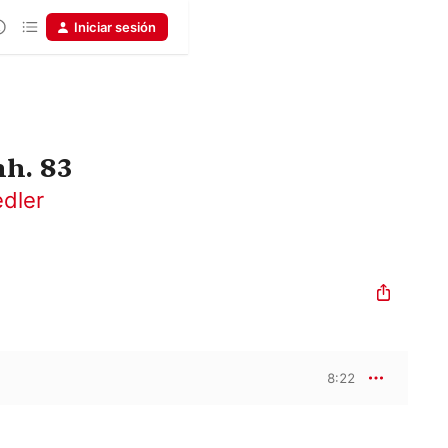
Iniciar sesión
nh. 83
edler
8:22