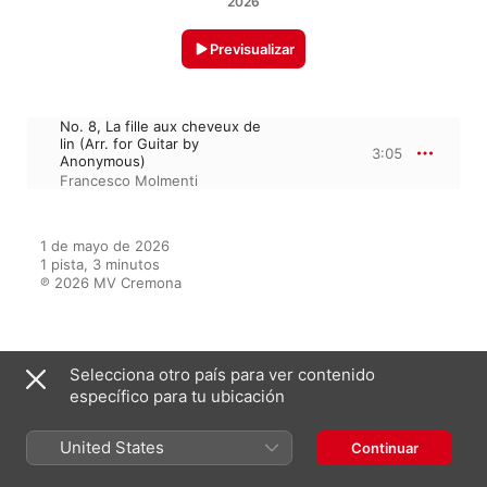
2026
Previsualizar
No. 8, La fille aux cheveux de
lin (Arr. for Guitar by
3:05
Anonymous)
Francesco Molmenti
1 de mayo de 2026

1 pista, 3 minutos

℗ 2026 MV Cremona
Del álbum
Selecciona otro país para ver contenido
específico para tu ubicación
United States
Continuar
Las Musas de la Guitarra
Francesco Molmenti